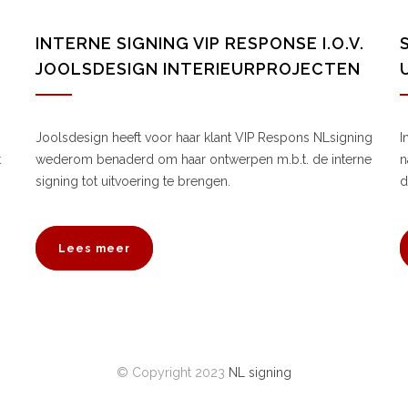
INTERNE SIGNING VIP RESPONSE I.O.V.
JOOLSDESIGN INTERIEURPROJECTEN
Joolsdesign heeft voor haar klant VIP Respons NLsigning
I
t
wederom benaderd om haar ontwerpen m.b.t. de interne
n
signing tot uitvoering te brengen.
d
Lees meer
© Copyright 2023
NL signing