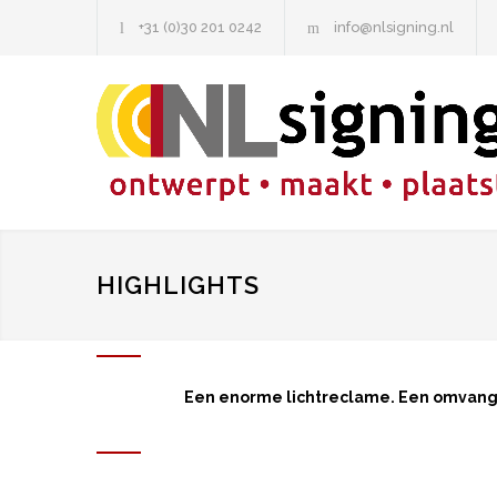
+31 (0)30 201 0242
info@nlsigning.nl
HIGHLIGHTS
Een enorme lichtreclame. Een omvangrij