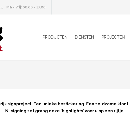
Ma - Vrij: 08.00 - 17.00
PRODUCTEN
DIENSTEN
PROJECTEN
k signproject. Een unieke bestickering. Een zeldzame klant. 
NLsigning zet graag deze ‘highlights’ voor u op een rijtje.