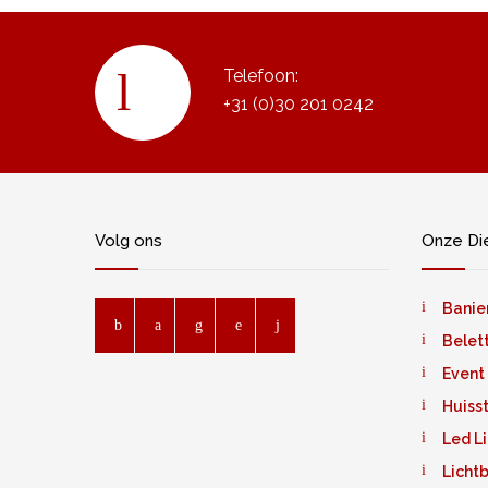
Telefoon:
+31 (0)30 201 0242
Volg ons
Onze Di
Banie
Belet
Event
Huiss
Led L
Licht