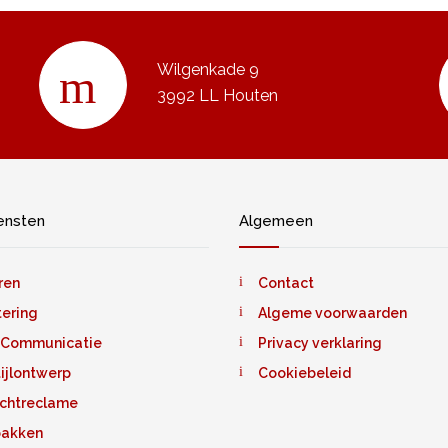
Wilgenkade 9
3992 LL Houten
ensten
Algemeen
ren
Contact
tering
Algeme voorwaarden
 Communicatie
Privacy verklaring
tijlontwerp
Cookiebeleid
ichtreclame
bakken