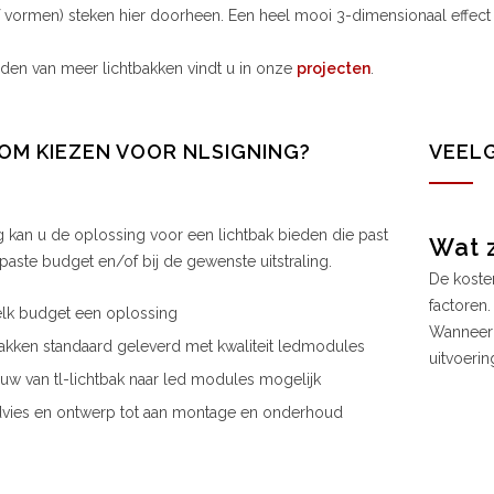
of vormen) steken hier doorheen. Een heel mooi 3-dimensionaal effect 
den van meer lichtbakken vindt u in onze
projecten
.
M KIEZEN VOOR NLSIGNING?
VEEL
 kan u de oplossing voor een lichtbak bieden die past
Wat z
epaste budget en/of bij de gewenste uitstraling.
De koste
factoren.
lk budget een oplossing
Wanneer 
akken standaard geleverd met kwaliteit ledmodules
uitvoerin
w van tl-lichtbak naar led modules mogelijk
dvies en ontwerp tot aan montage en onderhoud