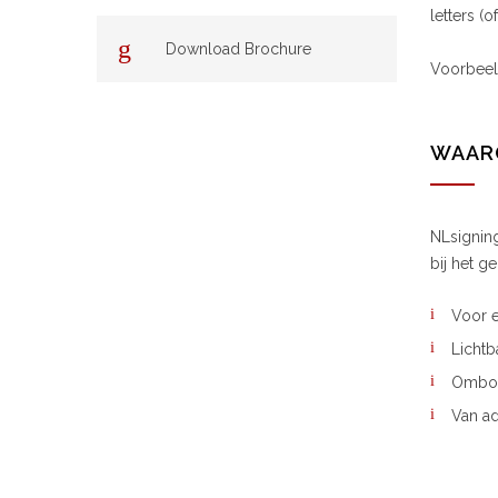
letters (
Download Brochure
Voorbeel
WAARO
NLsigning
bij het g
Voor e
Lichtb
Ombou
Van a