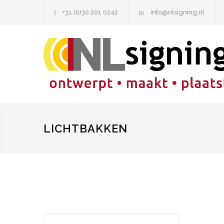
+31 (0)30 201 0242
info@nlsigning.nl
LICHTBAKKEN