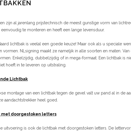
HTBAKKEN
en zijn al jarenlang prijstechnisch de meest gunstige vorm van lichtrec
, eenvoudig te monteren en heeft een lange levensduur.
aard lichtbak is veelal een goede keuze! Maar ook als u speciale we
n vormen. NLsigning maakt ze nameljik in alle soorten en maten. Van 
vormen. Enkelzijdig, dubbelzijdig of in mega-formaat. Een lichtbak is n
niet hoeft in te leveren op uitstraling.
ende Lichtbak
se montage van een lichtbak tegen de gevel valt uw pand al in de aa
ze aandachtstrekker heel goed.
k met doorgestoken letters
 uitvoering is ook de lichtbak met doorgestoken letters. De lettervo