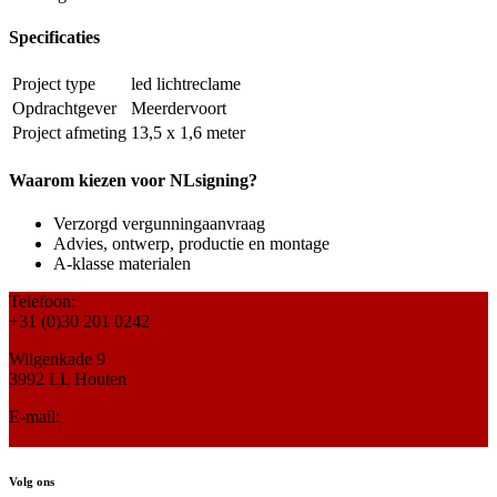
Specificaties
Project type
led lichtreclame
Opdrachtgever
Meerdervoort
Project afmeting
13,5 x 1,6 meter
Waarom kiezen voor NLsigning?
Verzorgd vergunningaanvraag
Advies, ontwerp, productie en montage
A-klasse materialen
Telefoon:
+31 (0)30 201 0242
Wilgenkade 9
3992 LL Houten
E-mail:
info@nlsigning.nl
Volg ons