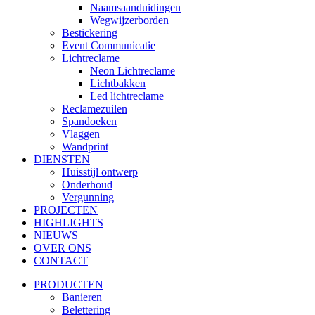
Naamsaanduidingen
Wegwijzerborden
Bestickering
Event Communicatie
Lichtreclame
Neon Lichtreclame
Lichtbakken
Led lichtreclame
Reclamezuilen
Spandoeken
Vlaggen
Wandprint
DIENSTEN
Huisstijl ontwerp
Onderhoud
Vergunning
PROJECTEN
HIGHLIGHTS
NIEUWS
OVER ONS
CONTACT
PRODUCTEN
Banieren
Belettering