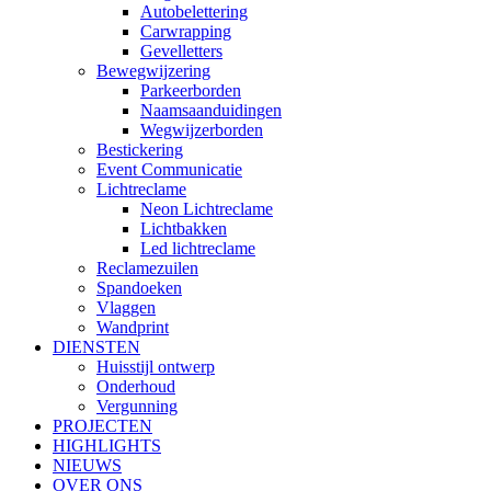
Autobelettering
Carwrapping
Gevelletters
Bewegwijzering
Parkeerborden
Naamsaanduidingen
Wegwijzerborden
Bestickering
Event Communicatie
Lichtreclame
Neon Lichtreclame
Lichtbakken
Led lichtreclame
Reclamezuilen
Spandoeken
Vlaggen
Wandprint
DIENSTEN
Huisstijl ontwerp
Onderhoud
Vergunning
PROJECTEN
HIGHLIGHTS
NIEUWS
OVER ONS