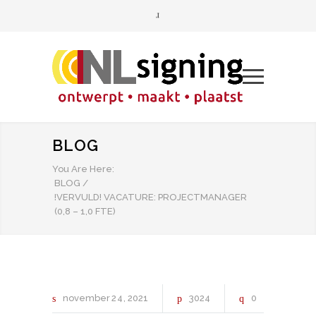
BLOG
You Are Here:
BLOG
/
!VERVULD! VACATURE: PROJECTMANAGER
(0,8 – 1,0 FTE)
november
24
2021
3024
0