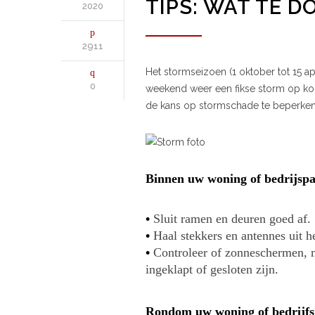
TIPS: WAT TE D
2020
2911
Het stormseizoen (1 oktober tot 15 apr
0
weekend weer een fikse storm op ko
de kans op stormschade te beperken
Binnen uw woning of bedrijsp
•
Sluit ramen en deuren goed af.
•
Haal stekkers en antennes uit h
•
Controleer of zonneschermen, m
ingeklapt of gesloten zijn.
Rondom uw woning of bedrijf