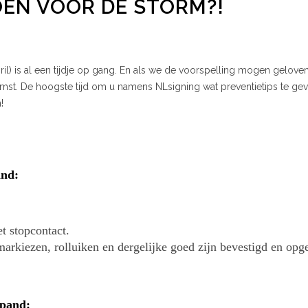
OEN VÓÓR DE STORM?!
il) is al een tijdje op gang. En als we de voorspelling mogen geloven 
mst. De hoogste tijd om u namens NLsigning wat preventietips te g
!
and:
et stopcontact.
arkiezen, rolluiken en dergelijke goed zijn bevestigd en opge
spand: