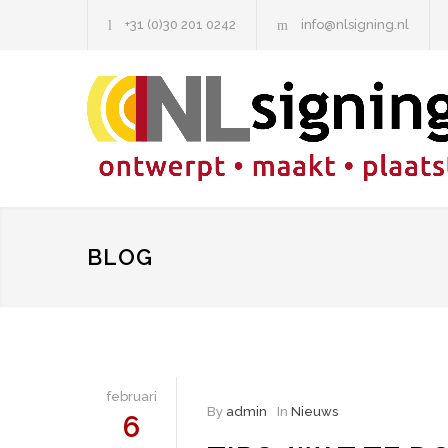
+31 (0)30 201 0242
info@nlsigning.nl
BLOG
februari
By
admin
In
Nieuws
6