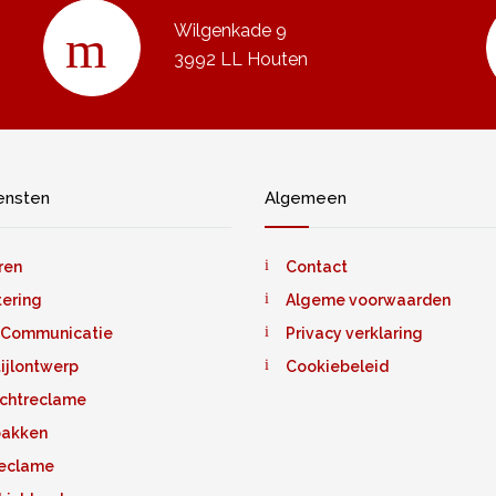
Wilgenkade 9
3992 LL Houten
ensten
Algemeen
ren
Contact
tering
Algeme voorwaarden
 Communicatie
Privacy verklaring
tijlontwerp
Cookiebeleid
ichtreclame
bakken
reclame