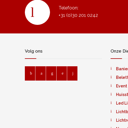
Telefoon:
+31 (0)30 201 0242
Volg ons
Onze Di
Banie
Belet
Event
Huiss
Led L
Licht
Licht