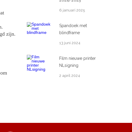
2024/2025
6 januari 2025
at
Spandoek met
n.
blindframe
gd zijn.
13 juni 2024
Film nieuwe printer
NLsigning
t om
2 april 2024