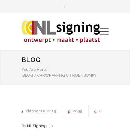
BLOG
You Are Here:
BLOG
/
CARWRAPPING CITROËN JUMPY
oktober
10
2019
2895
0
By
NL Signing
In