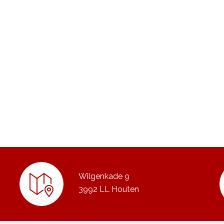
Wilgenkade 9
3992 LL Houten