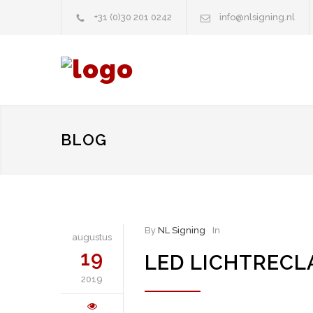
+31 (0)30 201 0242
info@nlsigning.nl
BLOG
By
NL Signing
In
augustus
19
LED LICHTRECL
2019