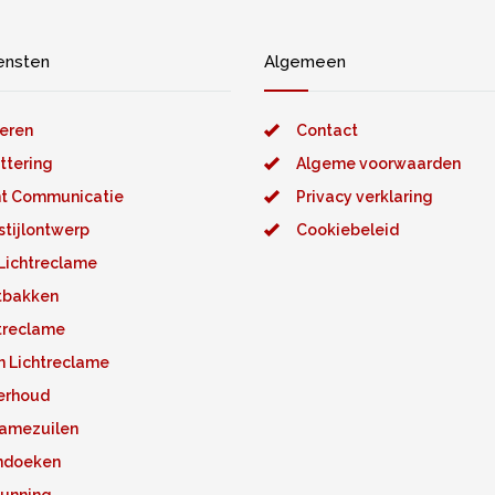
ensten
Algemeen
eren
Contact
ttering
Algeme voorwaarden
t Communicatie
Privacy verklaring
stijlontwerp
Cookiebeleid
Lichtreclame
tbakken
treclame
 Lichtreclame
erhoud
amezuilen
ndoeken