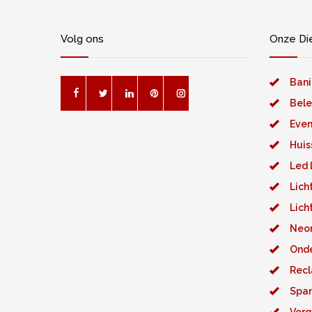
Volg ons
Onze Di
Bani
Bele
Even
Huis
Led 
Lich
Lich
Neon
Ond
Recl
Spa