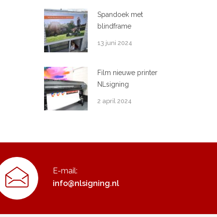
Spandoek met
blindframe
13 juni 2024
Film nieuwe printer
NLsigning
2 april 2024
E-mail:
info@nlsigning.nl