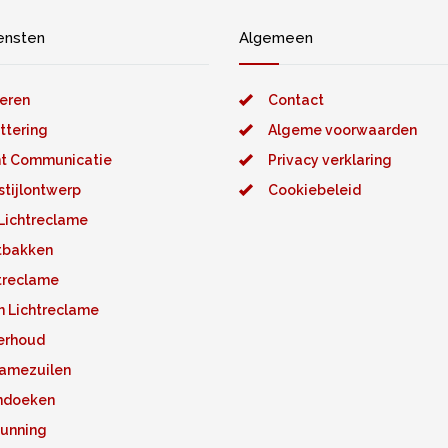
ensten
Algemeen
eren
Contact
ttering
Algeme voorwaarden
t Communicatie
Privacy verklaring
stijlontwerp
Cookiebeleid
Lichtreclame
tbakken
treclame
 Lichtreclame
erhoud
amezuilen
ndoeken
unning