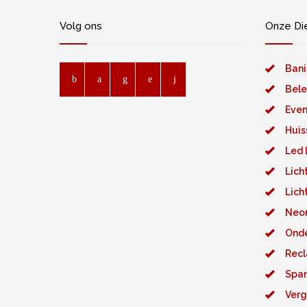
Volg ons
Onze Di
Bani
Bele
Even
Huis
Led 
Lich
Lich
Neon
Ond
Recl
Spa
Verg