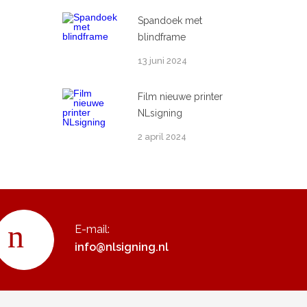
Spandoek met
blindframe
13 juni 2024
Film nieuwe printer
NLsigning
2 april 2024
E-mail:
info@nlsigning.nl