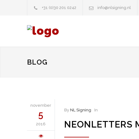
+31 (0)30 201 0242
info@nlsigning.nl
BLOG
november
By
NL Signing
In
5
NEONLETTERS 
2016