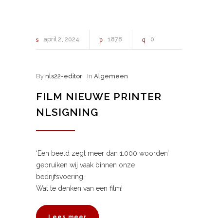
april
2
2024
1878
0
By
nls22-editor
In
Algemeen
FILM NIEUWE PRINTER
NLSIGNING
‘Een beeld zegt meer dan 1.000 woorden’
gebruiken wij vaak binnen onze
bedrijfsvoering.
Wat te denken van een film!
Lees meer