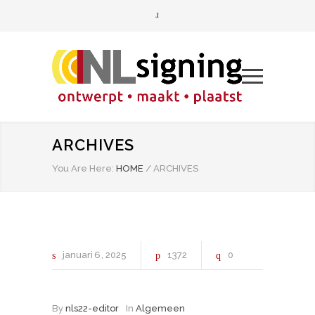
ARCHIVES
You Are Here:
HOME
/
ARCHIVES
januari
6
2025
1372
0
By
nls22-editor
In
Algemeen