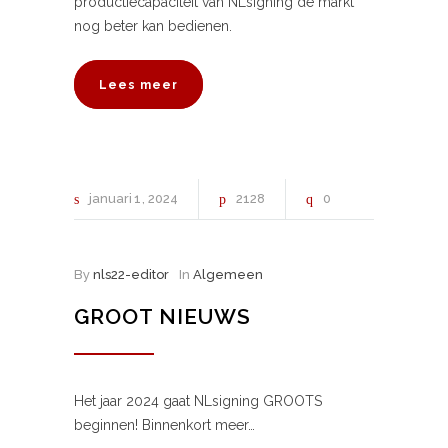
productiecapaciteit van NLsigning de markt
nog beter kan bedienen.
Lees meer
januari
1
2024
2128
0
By
nls22-editor
In
Algemeen
GROOT NIEUWS
Het jaar 2024 gaat NLsigning GROOTS
beginnen! Binnenkort meer…